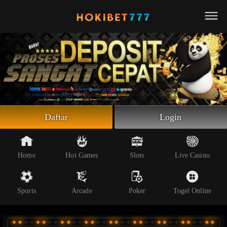
Beranda
Slot Online
Live Casino
Sportsbook
Arcade
Togel Online
Daftar
Login
Poker
Whatsapp
Home
Hot Games
Slots
Live Casino
Telegram
Sports
Arcade
Poker
Togel Online
Livechat