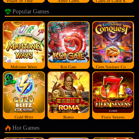
Power of Thor Megaways
Aztec Gems
Gates of Gatot Kaca
Popular Games
Mahjong Ways
Koi Gate
Gem Saviour Conquest
Gold Blitz
Roma
Fiery Sevens
Hot Games