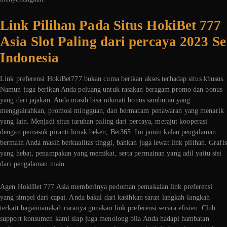
Link Pilihan Pada Situs HokiBet 777
Asia Slot Paling dari percaya 2023 Se
Indonesia
Link preferensi HokiBet777 bukan cuma berikan akses terhadap situs khusus.
Namun juga berikan Anda peluang untuk rasakan beragam promo dan bonus
yang dari jajakan. Anda masih bisa nikmati bonus sambutan yang
menggairahkan, promosi mingguan, dan bermacam penawaran yang menarik
yang lain. Menjadi situs taruhan paling dari percaya, merajut kooperasi
dengan pemasok piranti lunak beken, Bet365. Ini jamin kalau pengalaman
bermain Anda masih berkualitas tinggi, bahkan juga lewat link pilihan. Grafis
yang hebat, penampakan yang memikat, serta permainan yang adil yaitu sisi
dari pengalaman main.
Agen HokiBet 777 Asia memberinya pedoman pemakaian link preferensi
yang simpel dari capai. Anda bakal dari kasihkan saran langkah-langkah
terkait bagaimanakah caranya gunakan link preferensi secara efisien. Club
support konsumen kami siap juga menolong bila Anda hadapi hambatan