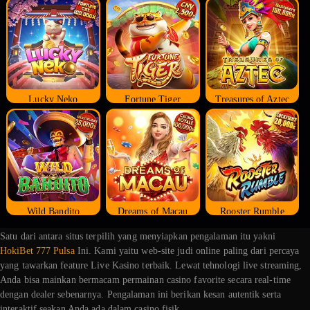
Lucky Neko
Fortune Tiger
Treasures of Aztec
Wild Bandito
Dreams of Macau
Rooster Rumble
Satu dari antara situs terpilih yang menyiapkan pengalaman itu yakni
HokiBet 777 Pulsa
Ini. Kami yaitu web-site judi online paling dari percaya
yang tawarkan feature Live Kasino terbaik. Lewat tehnologi live streaming,
Anda bisa mainkan bermacam permainan casino favorite secara real-time
dengan dealer sebenarnya. Pengalaman ini berikan kesan autentik serta
interaktif seakan Anda ada dalam casino fisik.