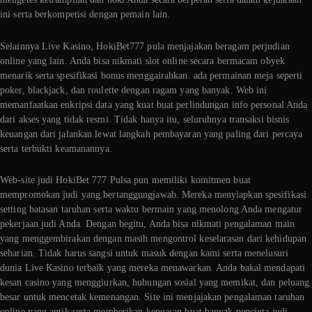
ini serta berkompetisi dengan pemain lain.
Selainnya Live Kasino, HokiBet777 pula menjajakan beragam perjudian
online yang lain. Anda bisa nikmati slot online secara bermacam obyek
menarik serta spesifikasi bonus menggairahkan. ada permainan meja seperti
poker, blackjack, dan roulette dengan ragam yang banyak. Web ini
memanfaatkan enkripsi data yang kuat buat perlindungan info personal Anda
dari akses yang tidak resmi. Tidak hanya itu, seluruhnya transaksi bisnis
keuangan dari jalankan lewat langkah pembayaran yang paling dari percaya
serta terbukti keamanannya.
Web-site judi HokiBet 777 Pulsa pun memiliki komitmen buat
mempromokan judi yang bertanggungjawab. Mereka menyiapkan spesifikasi
setting batasan taruhan serta waktu bermain yang menolong Anda mengatur
pekerjaan judi Anda. Dengan begitu, Anda bisa nikmati pengalaman main
yang menggembirakan dengan masih mengontrol keselarasan dari kehidupan
seharian. Tidak harus sangsi untuk masuk dengan kami serta menelusuri
dunia Live Kasino terbaik yang mereka menawarkan. Anda bakal mendapati
kesan casino yang menggiurkan, hubungan sosial yang memikat, dan peluang
besar untuk mencetak kemenangan. Site ini menjajakan pengalaman taruhan
online yang antik serta memberikan kepuasan buat banyak pencinta judi.