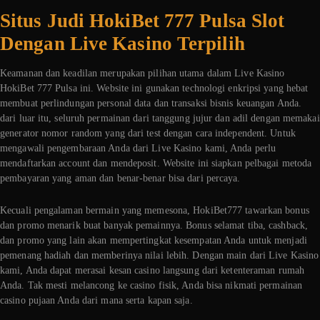
Situs Judi HokiBet 777 Pulsa Slot
Dengan Live Kasino Terpilih
Keamanan dan keadilan merupakan pilihan utama dalam Live Kasino
HokiBet 777 Pulsa ini. Website ini gunakan technologi enkripsi yang hebat
membuat perlindungan personal data dan transaksi bisnis keuangan Anda.
dari luar itu, seluruh permainan dari tanggung jujur dan adil dengan memakai
generator nomor random yang dari test dengan cara independent. Untuk
mengawali pengembaraan Anda dari Live Kasino kami, Anda perlu
mendaftarkan account dan mendeposit. Website ini siapkan pelbagai metoda
pembayaran yang aman dan benar-benar bisa dari percaya.
Kecuali pengalaman bermain yang memesona, HokiBet777 tawarkan bonus
dan promo menarik buat banyak pemainnya. Bonus selamat tiba, cashback,
dan promo yang lain akan mempertingkat kesempatan Anda untuk menjadi
pemenang hadiah dan memberinya nilai lebih. Dengan main dari Live Kasino
kami, Anda dapat merasai kesan casino langsung dari ketenteraman rumah
Anda. Tak mesti melancong ke casino fisik, Anda bisa nikmati permainan
casino pujaan Anda dari mana serta kapan saja.