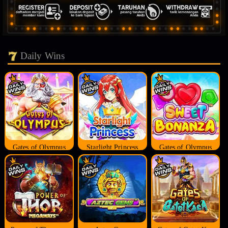
Daily Wins
Gates of Olympus
Starlight Princess
Gates of Olympus