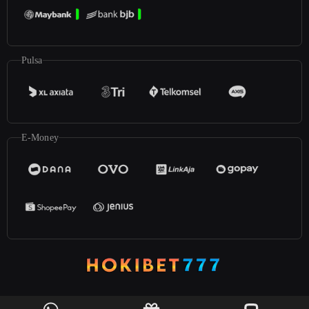
Pulsa
E-Money