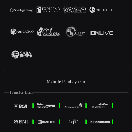
Metode Pembayaran
Transfer Bank