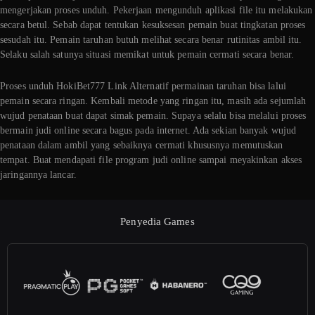
mengerjakan proses unduh. Pekerjaan mengunduh aplikasi file itu melakukan
secara betul. Sebab dapat tentukan kesuksesan pemain buat tingkatan proses
sesudah itu. Pemain taruhan butuh melihat secara benar rutinitas ambil itu.
Selaku salah satunya situasi memikat untuk pemain cermati secara benar.
Proses unduh HokiBet777 Link Alternatif permainan taruhan bisa lalui
pemain secara ringan. Kembali metode yang ringan itu, masih ada sejumlah
wujud penataan buat dapat simak pemain. Supaya selalu bisa melalui proses
bermain judi online secara bagus pada internet. Ada sekian banyak wujud
penataan dalam ambil yang sebaiknya cermati khususnya memutuskan
tempat. Buat mendapati file program judi online sampai meyakinkan akses
jaringannya lancar.
Penyedia Games