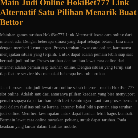
Main Judi Online HokiBet777 Link
Alternatif Satu Pilihan Menarik Buat
Bettor
Mainkan games taruhan HokiBet777 Link Alternatif lewat cara online dari
internet ada. Dengan beberapa situasi yang dapat sebagai betaruh bisa main
dengan memberi keuntungan. Proses taruhan lewat cara online, karenanya
menjajakan situasi yang terpilih. Untuk dapat adalah pemain lebih siap saat
bermain judi online. Proses taruhan dan taruhan lewat cara online dari
internet adalah pemain siap taruhan online. Dengan situasi yang teruji saat
tiap feature service bisa memakai beberapa betaruh taruhan.
Jalani proses main judi lewat cara online sebab internet, media HokiBet 777
slot online. Adalah satu dari antaranya pilihan keadaan yang bisa menyuport
pemain supaya dapat taruhan lebih beri keuntungan. Lantaran proses bermain
judi dalam fasilitas online karena internet bakal bikin pemain siap taruhan
judi online. Memberi kesempatan untuk dapat taruhan lebih bagus kembali.
Bermain lewat cara online tawarkan peluang untuk dapat taruhan. Pada
keadaan yang lancar dalam fasilitas mobile.