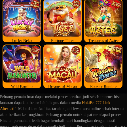
Lucky Neko
Fortune Tiger
Treasures of Aztec
Wild Bandito
Dreams of Macau
Rooster Rumble
Peluang pemain buat dapat melalui proses taruhan judi sebab internet bisa
lantaran dapatkan bettor lebih bagus dalam media
HokiBet777 Link
Alternatif
. Main dalam fasilitas taruhan judi lewat cara online sebab internet
akan berikan kemungkinan. Peluang pemain untuk dapat mendapati proses
Rincian permainan lebih bagus kembali. dari bandingkan dengan mesti
menempuh permainan dalam media judi darat. Permainan taruhan lewat cara