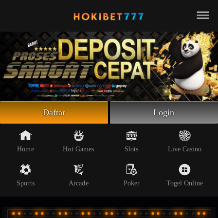
Beranda
Slot Online
Live Casino
Sportsbook
Arcade
Togel Online
Daftar
Login
Poker
Whatsapp
Home
Hot Games
Slots
Live Casino
Telegram
Sports
Arcade
Poker
Togel Online
Livechat