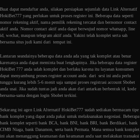
Buat dapat mendaftar anda, silakan persiapkan sejumlah data Link Alternatif
HokiBet777 yang perlukan untuk proses register ini. Beberapa data seperti
nomor rekening aktif, nama pemilik rekening tercatat dan bernomor contact
aktif anda. Nomor contact aktif anda dapat berwujud nomor whatsapp, line
id, wechat, maupun telegram aktif anda. Yakini telah komplet serta sah
bersama situs judi kami dari tempat ini.
Lantaran seandainya beberapa data anda ada yang tak komplet atau benar
karenanya anda dapat meminta buat lengkapinya. Jika beberapa data register
HokiBet 777 anda udah komplet dan berlaku karena itu layanan konsumen
dapat menyambung proses register account anda. dari sesi ini anda perlu
tunggu kurang lebih 5-6 menit saja sampai proses registrasi account Sbobet
anda usai. Jika sudah tuntas jadi anda akan dari antarkan berbentuk id, kode
bersama-sama dengan login Sbobet terkini.
Sekarang ini agen Link Alternatif HokiBet777 sudah sediakan bermacam tipe
bank komplet yang dapat anda pakai untuk melaksanakan negosiasi. Beberapa
bank komplet seperti bank BCA, bank BNI, bank BRI, bank Berdikari, bank
CIMB Niaga, bank Danamon, serta bank Permata. Mana semua bank komplet
ini akan menanggung keamanan dan keamanan anda saat melakukan transaksi