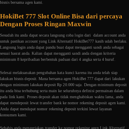
bisnis bersama agen kami.
HokiBet 777 Slot Online Bisa dari percaya
Dengan Proses Ringan Maxwin
Sesudah itu anda dapat secara langsung coba login dari dalam account anda
untuk pastikan account yang Link Alternatif HokiBet777 kasih udah berlaku.
Langsung login anda dapat pandu buat dapat mengganti sandi anda sebagai
sesuai hasrat anda. Kalian dapat mengganti sandi anda dengan kriteria
minimum 8 kepribadian berbentuk paduan dari 4 angka serta 4 huruf.
Selesai melaksanakan pengubahan kata kunci karena itu anda telah siap
lakukan bisnis deposit. Mana bersama agen HokiBet 777 dapat dari lakukan
dengan minimum lakukan deposit Rp 20.000 saja. Dengan minimum deposit
itu anda bisa terhubung serta main ke seluruhnya definisi permainan dalam
pada link kami. Proses deposit akan tidak menghabiskan waktu lama, anda
dapat mendeposit lewat transfer bank ke nomor rekening deposit agen kami.
Anda dapat mendapat nomor rekening deposit terkini lewat layanan
konsumen kami.
Sehabis anda mengerjakan transfer ke nomor rekening agen Link Alternatif