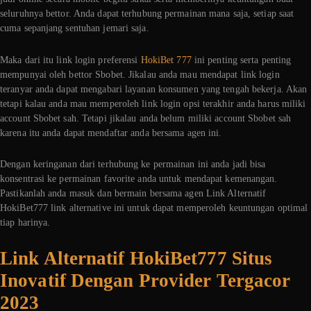
seluruhnya bettor. Anda dapat terhubung permainan mana saja, setiap saat
cuma sepanjang sentuhan jemari saja.
Maka dari itu link login preferensi
HokiBet 777
ini penting serta penting
mempunyai oleh bettor Sbobet. Jikalau anda mau mendapat link login
teranyar anda dapat mengabari layanan konsumen yang tengah bekerja. Akan
tetapi kalau anda mau memperoleh link login opsi terakhir anda harus miliki
account Sbobet sah. Tetapi jikalau anda belum miliki account Sbobet sah
karena itu anda dapat mendaftar anda bersama agen ini.
Dengan keringanan dari terhubung ke permainan ini anda jadi bisa
konsentrasi ke permainan favorite anda untuk mendapat kemenangan.
Pastikanlah anda masuk dan bermain bersama agen Link Alternatif
HokiBet777 link alternative ini untuk dapat memperoleh keuntungan optimal
tiap harinya.
Link Alternatif HokiBet777 Situs
Inovatif Dengan Provider Tergacor
2023